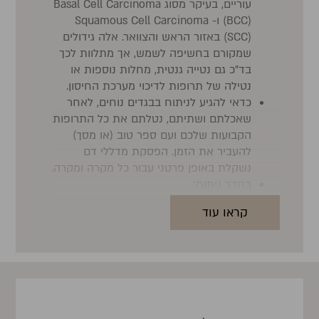
עוריים, בעיקר מסוג Basal Cell Carcinoma
(BCC) ו- Squamous Cell Carcinoma
(SCC) באזור הראש והצוואר. אלה גידולים
שמקורם בחשיפה לשמש, אך מתלוות לכך
בד"כ גם נטייה גנטית, מחלות נוספות או
נטילה של תרופות לדיכוי מערכת החיסון.
כדאי להגיע לניתוח בבגדים נוחים, לאחר
שאכלתם ושתיתם, נטלתם את כל התרופות
הקבועות שלכם ועם ספר טוב (או מסך)
להעביר את הזמן. הפסקת מדללי דם
נשקלת באופן פרטני עבור כל מקרה ומקרה.
בחדר ניתוח:
הניתוח כולו מבוצע תחת הרדמה
קראו עוד
מקומית ללא צורך בטשטוש .
הגידול מוסר בשוליים של 3-2
מילימטר לכל כיוון .
הנגע שהוסר נלקח בו במקום
למעבדה היסטולוגית, שבה הוא
מסומן, מוקפא, נחתך ונצבע לצורך
בדיקה תחת מיקרוסקופ. בשל העיבוד